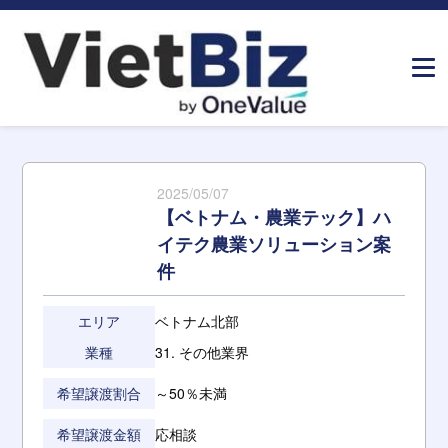
ホーム
»
M&A案件
»
【ベトナム・農業テック】ハイテク農業ソ
リューション案件
2025/05/07
【ベトナム・農業テック】ハ
イテク農業ソリューション案
件
エリア
ベトナム北部
業種
31. その他業界
希望譲渡割合
～50％未満
希望譲渡金額
応相談