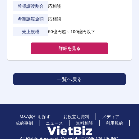
希望譲渡割合
応相談
希望譲渡金額
応相談
売上規模
50億円超～100億円以下
詳細を見る
一覧へ戻る
M&A案件を探す
お役立ち資料
メディア
成約事例
ニュース
無料相談
利用規約
All Rights Reserved, Copyright ©︎ ONE-VALUE INC.